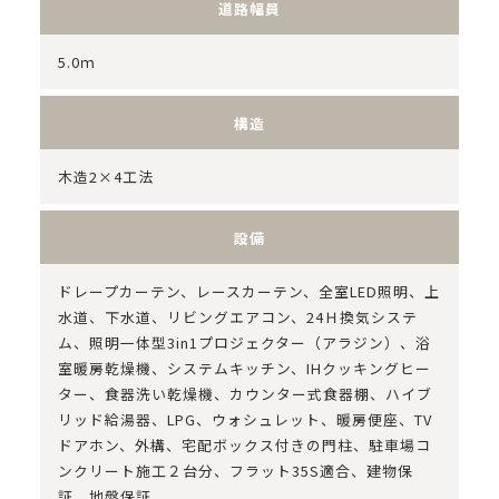
道路幅員
5.0ｍ
構造
木造2×4工法
設備
ドレープカーテン、レースカーテン、全室LED照明、上
水道、下水道、リビングエアコン、24Ｈ換気システ
ム、照明一体型3in1プロジェクター（アラジン）、浴
室暖房乾燥機、システムキッチン、IHクッキングヒー
ター、食器洗い乾燥機、カウンター式食器棚、ハイブ
リッド給湯器、LPG、ウォシュレット、暖房便座、TV
ドアホン、外構、宅配ボックス付きの門柱、駐車場コ
ンクリート施工２台分、フラット35S適合、建物保
証、地盤保証