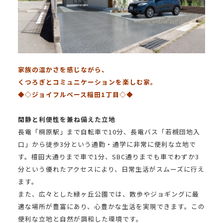
家族の温かさを感じながら、
くつろぎとコミュニケーションを楽しむ家。
◆◇ジョイフルベース稲田1丁目◇◆
閑静と利便性を兼ね備えた立地
長電「桐原駅」まで自転車で
10
分、長電バス「若槻団地入
口」から徒歩
3
分という通勤・通学に非常に便利な立地で
す。檀田大通りまで車で
1
分、
SBC
通りまでも車でわずか
3
分という優れたアクセスにより、日常生活がスムーズに行え
ます。
また、広々とした緑ヶ丘公園では、散歩やジョギングに最
適な場所が豊富にあり、心豊かな生活を実現できます。この
便利な立地と自然が調和した環境です。