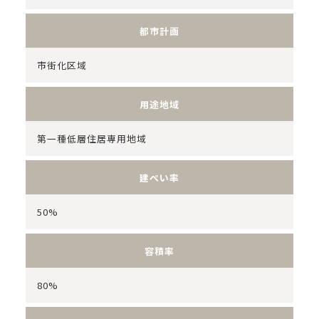
都市計画
市街化区域
用途地域
第一種低層住居専用地域
建ぺい率
50%
容積率
80%