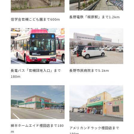
長野電鉄「桐原駅」まで1.2km
信学会若槻こども園まで600ｍ
長野市民病院まで5.1km
長電バス「若槻団地入口」まで
180ｍ
綿半ホームエイド檀田店まで180
アメリカンドラック檀田店まで
ｍ
180ｍ